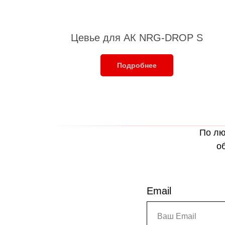
Цевье для АК NRG-DROP S
Подробнее
По лю
о
Email